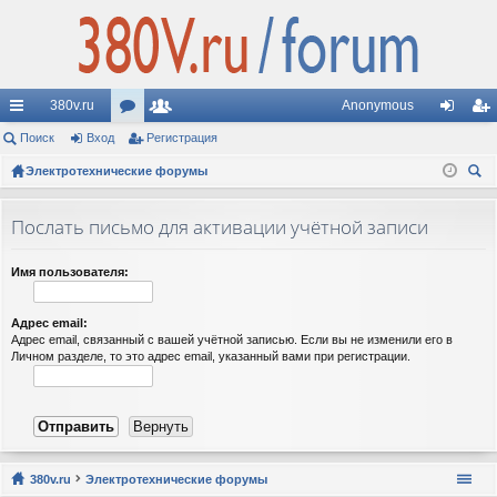
380v.ru
Anonymous
с
Поиск
Вход
ор
Регистрация
ол
хо
ег
ы
Электротехнические форумы
ум
ьз
д
ис
ои
лк
ы
ов
тр
ск
Послать письмо для активации учётной записи
и
ат
ац
ел
ия
Имя пользователя:
и
Адрес email:
Адрес email, связанный с вашей учётной записью. Если вы не изменили его в
Личном разделе, то это адрес email, указанный вами при регистрации.
380v.ru
Электротехнические форумы