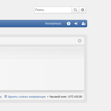
Anonymous
С
A
хо
ег
Q
д
ис
тр
ац
ия
а
Удалить cookies конференции
Часовой пояс:
UTC+03:00