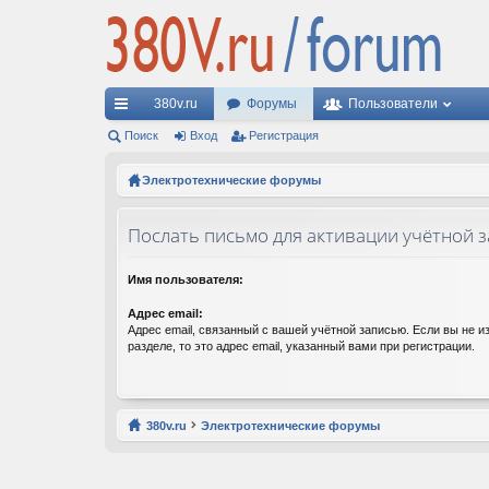
380v.ru
Форумы
Пользователи
с
Поиск
Вход
Регистрация
ы
Электротехнические форумы
лк
Послать письмо для активации учётной 
и
Имя пользователя:
Адрес email:
Адрес email, связанный с вашей учётной записью. Если вы не и
разделе, то это адрес email, указанный вами при регистрации.
380v.ru
Электротехнические форумы