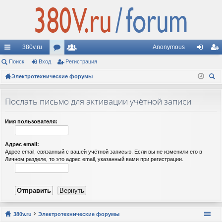
380v.ru
Anonymous
с
Поиск
Вход
ор
Регистрация
ол
хо
ег
ы
Электротехнические форумы
ум
ьз
д
ис
ои
лк
ы
ов
тр
ск
Послать письмо для активации учётной записи
и
ат
ац
ел
ия
Имя пользователя:
и
Адрес email:
Адрес email, связанный с вашей учётной записью. Если вы не изменили его в
Личном разделе, то это адрес email, указанный вами при регистрации.
380v.ru
Электротехнические форумы