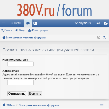
380v.ru
Anonymous
с
Поиск
Вход
ор
Регистрация
ол
хо
ег
ы
Электротехнические форумы
ум
ьз
д
ис
ои
лк
ы
ов
тр
ск
Послать письмо для активации учётной записи
и
ат
ац
ел
ия
Имя пользователя:
и
Адрес email:
Адрес email, связанный с вашей учётной записью. Если вы не изменили его в
Личном разделе, то это адрес email, указанный вами при регистрации.
380v.ru
Электротехнические форумы