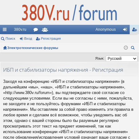
380v.ru
Anonymous
с
Поиск
Вход
ор
Регистрация
ол
хо
ег
ы
Электротехнические форумы
ум
ьз
д
ис
ои
лк
ы
ов
тр
Язык:
ск
и
ат
ац
ИБП и стабилизаторы напряжения - Регистрация
ел
ия
Заходя на конференцию «ИБП и стабилизаторы напряжения» (в
и
дальнейшем «мы», «наш», «ИБП и стабилизаторы напряжения»,
«http://www.380v.ru/forum»), вы подтверждаете своё согласие со
следующими условиями. Если вы не согласны с ними, пожалуйста,
не заходите и не пользуйтесь форумами «ИБП и стабилизаторы
напряжения». Мы оставляем за собой право изменять эти правила в
любое время и сделаем всё возможное, чтобы уведомить вас об
этом, однако с вашей стороны было бы разумным регулярно
просматривать этот текст на предмет изменений, так как
использование конференции «ИБП и стабилизаторы напряжения»
после обновления/исправления условий означает ваше согласие с