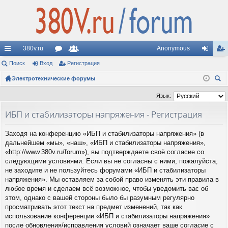
380v.ru
Anonymous
с
Поиск
Вход
ор
Регистрация
ол
хо
ег
ы
Электротехнические форумы
ум
ьз
д
ис
ои
лк
ы
ов
тр
Язык:
ск
и
ат
ац
ИБП и стабилизаторы напряжения - Регистрация
ел
ия
Заходя на конференцию «ИБП и стабилизаторы напряжения» (в
и
дальнейшем «мы», «наш», «ИБП и стабилизаторы напряжения»,
«http://www.380v.ru/forum»), вы подтверждаете своё согласие со
следующими условиями. Если вы не согласны с ними, пожалуйста,
не заходите и не пользуйтесь форумами «ИБП и стабилизаторы
напряжения». Мы оставляем за собой право изменять эти правила в
любое время и сделаем всё возможное, чтобы уведомить вас об
этом, однако с вашей стороны было бы разумным регулярно
просматривать этот текст на предмет изменений, так как
использование конференции «ИБП и стабилизаторы напряжения»
после обновления/исправления условий означает ваше согласие с