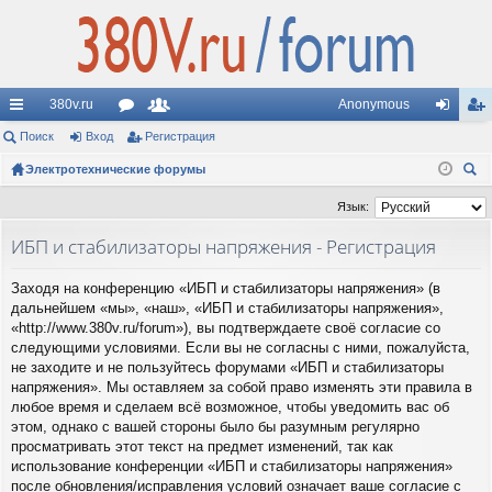
380v.ru
Anonymous
с
Поиск
Вход
ор
Регистрация
ол
хо
ег
ы
Электротехнические форумы
ум
ьз
д
ис
ои
лк
ы
ов
тр
Язык:
ск
и
ат
ац
ИБП и стабилизаторы напряжения - Регистрация
ел
ия
Заходя на конференцию «ИБП и стабилизаторы напряжения» (в
и
дальнейшем «мы», «наш», «ИБП и стабилизаторы напряжения»,
«http://www.380v.ru/forum»), вы подтверждаете своё согласие со
следующими условиями. Если вы не согласны с ними, пожалуйста,
не заходите и не пользуйтесь форумами «ИБП и стабилизаторы
напряжения». Мы оставляем за собой право изменять эти правила в
любое время и сделаем всё возможное, чтобы уведомить вас об
этом, однако с вашей стороны было бы разумным регулярно
просматривать этот текст на предмет изменений, так как
использование конференции «ИБП и стабилизаторы напряжения»
после обновления/исправления условий означает ваше согласие с