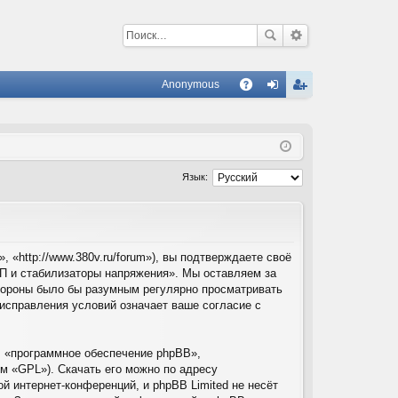
Anonymous
С
A
хо
ег
Q
д
ис
тр
Язык:
ац
ия
«http://www.380v.ru/forum»), вы подтверждаете своё
П и стабилизаторы напряжения». Мы оставляем за
стороны было бы разумным регулярно просматривать
/исправления условий означает ваше согласие с
 «программное обеспечение phpBB»,
м «GPL»). Скачать его можно по адресу
й интернет-конференций, и phpBB Limited не несёт