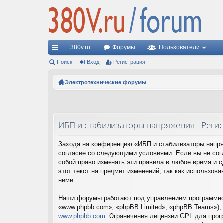
380v.ru
Форумы
Пользователи
с
Поиск
Вход
Регистрация
ы
Электротехнические форумы
лк
и
ИБП и стабилизаторы напряжения - Реги
Заходя на конференцию «ИБП и стабилизаторы напряж
согласие со следующими условиями. Если вы не сог
собой право изменять эти правила в любое время и 
этот текст на предмет изменений, так как использо
ними.
Наши форумы работают под управлением программног
«www.phpbb.com», «phpBB Limited», «phpBB Teams»),
www.phpbb.com
. Ограничения лицензии GPL для прог