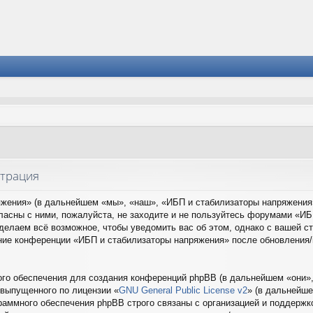
страция
ения» (в дальнейшем «мы», «наш», «ИБП и стабилизаторы напряжения», 
ласны с ними, пожалуйста, не заходите и не пользуйтесь форумами «ИБ
сделаем всё возможное, чтобы уведомить вас об этом, однако с вашей 
вание конференции «ИБП и стабилизаторы напряжения» после обновления
о обеспечения для создания конференций phpBB (в дальнейшем «они»,
 выпущенного по лицензии «
GNU General Public License v2
» (в дальнейше
раммного обеспечения phpBB строго связаны с организацией и поддержко