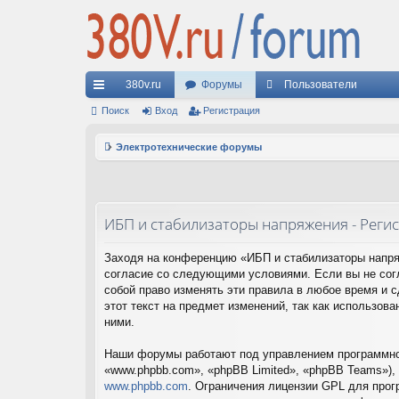
380v.ru
Форумы
Пользователи
с
Поиск
Вход
Регистрация
ы
Электротехнические форумы
лк
и
ИБП и стабилизаторы напряжения - Реги
Заходя на конференцию «ИБП и стабилизаторы напряж
согласие со следующими условиями. Если вы не сог
собой право изменять эти правила в любое время и 
этот текст на предмет изменений, так как использо
ними.
Наши форумы работают под управлением программног
«www.phpbb.com», «phpBB Limited», «phpBB Teams»),
www.phpbb.com
. Ограничения лицензии GPL для прог