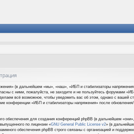
страция
ения» (в дальнейшем «мы», «наш», «ИБП и стабилизаторы напряжения», 
ласны с ними, пожалуйста, не заходите и не пользуйтесь форумами «ИБ
сделаем всё возможное, чтобы уведомить вас об этом, однако с вашей 
вание конференции «ИБП и стабилизаторы напряжения» после обновления
о обеспечения для создания конференций phpBB (в дальнейшем «они»,
 выпущенного по лицензии «
GNU General Public License v2
» (в дальнейше
раммного обеспечения phpBB строго связаны с организацией и поддержко