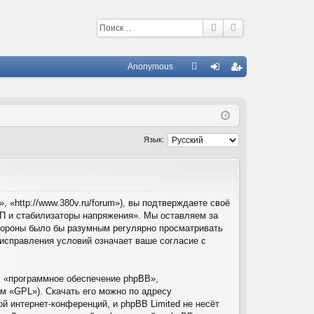
Anonymous
С
A
хо
ег
Q
д
ис
тр
Язык:
ац
ия
«http://www.380v.ru/forum»), вы подтверждаете своё
П и стабилизаторы напряжения». Мы оставляем за
стороны было бы разумным регулярно просматривать
/исправления условий означает ваше согласие с
 «программное обеспечение phpBB»,
м «GPL»). Скачать его можно по адресу
й интернет-конференций, и phpBB Limited не несёт