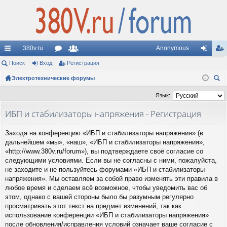
380v.ru
Anonymous
с
Поиск
Вход
ор
Регистрация
ол
хо
ег
ы
Электротехнические форумы
ум
ьз
д
ис
ои
лк
ы
ов
тр
Язык:
ск
и
ат
ац
ИБП и стабилизаторы напряжения - Регистрация
ел
ия
Заходя на конференцию «ИБП и стабилизаторы напряжения» (в
и
дальнейшем «мы», «наш», «ИБП и стабилизаторы напряжения»,
«http://www.380v.ru/forum»), вы подтверждаете своё согласие со
следующими условиями. Если вы не согласны с ними, пожалуйста,
не заходите и не пользуйтесь форумами «ИБП и стабилизаторы
напряжения». Мы оставляем за собой право изменять эти правила в
любое время и сделаем всё возможное, чтобы уведомить вас об
этом, однако с вашей стороны было бы разумным регулярно
просматривать этот текст на предмет изменений, так как
использование конференции «ИБП и стабилизаторы напряжения»
после обновления/исправления условий означает ваше согласие с