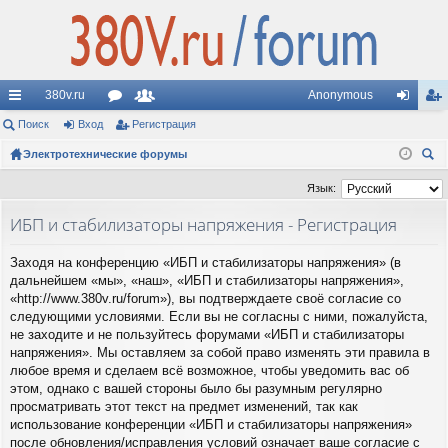
380v.ru
Anonymous
с
Поиск
Вход
ор
Регистрация
ол
хо
ег
ы
Электротехнические форумы
ум
ьз
д
ис
ои
лк
ы
ов
тр
Язык:
ск
и
ат
ац
ИБП и стабилизаторы напряжения - Регистрация
ел
ия
Заходя на конференцию «ИБП и стабилизаторы напряжения» (в
и
дальнейшем «мы», «наш», «ИБП и стабилизаторы напряжения»,
«http://www.380v.ru/forum»), вы подтверждаете своё согласие со
следующими условиями. Если вы не согласны с ними, пожалуйста,
не заходите и не пользуйтесь форумами «ИБП и стабилизаторы
напряжения». Мы оставляем за собой право изменять эти правила в
любое время и сделаем всё возможное, чтобы уведомить вас об
этом, однако с вашей стороны было бы разумным регулярно
просматривать этот текст на предмет изменений, так как
использование конференции «ИБП и стабилизаторы напряжения»
после обновления/исправления условий означает ваше согласие с