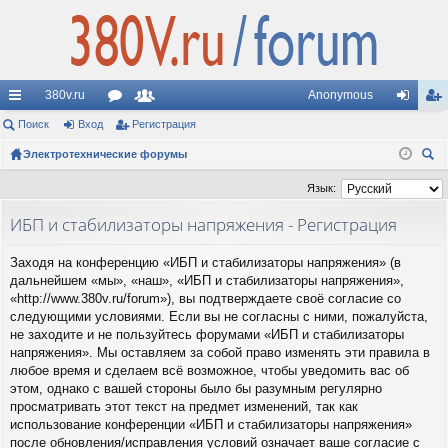
380v.ru
Anonymous
с
Поиск
Вход
ор
Регистрация
ол
хо
ег
ы
Электротехнические форумы
ум
ьз
д
ис
ои
лк
ы
ов
тр
Язык:
ск
и
ат
ац
ИБП и стабилизаторы напряжения - Регистрация
ел
ия
Заходя на конференцию «ИБП и стабилизаторы напряжения» (в
и
дальнейшем «мы», «наш», «ИБП и стабилизаторы напряжения»,
«http://www.380v.ru/forum»), вы подтверждаете своё согласие со
следующими условиями. Если вы не согласны с ними, пожалуйста,
не заходите и не пользуйтесь форумами «ИБП и стабилизаторы
напряжения». Мы оставляем за собой право изменять эти правила в
любое время и сделаем всё возможное, чтобы уведомить вас об
этом, однако с вашей стороны было бы разумным регулярно
просматривать этот текст на предмет изменений, так как
использование конференции «ИБП и стабилизаторы напряжения»
после обновления/исправления условий означает ваше согласие с