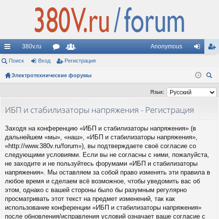
380v.ru
Anonymous
с
Поиск
Вход
ор
Регистрация
ол
хо
ег
ы
Электротехнические форумы
ум
ьз
д
ис
ои
лк
ы
ов
тр
Язык:
ск
и
ат
ац
ИБП и стабилизаторы напряжения - Регистрация
ел
ия
Заходя на конференцию «ИБП и стабилизаторы напряжения» (в
и
дальнейшем «мы», «наш», «ИБП и стабилизаторы напряжения»,
«http://www.380v.ru/forum»), вы подтверждаете своё согласие со
следующими условиями. Если вы не согласны с ними, пожалуйста,
не заходите и не пользуйтесь форумами «ИБП и стабилизаторы
напряжения». Мы оставляем за собой право изменять эти правила в
любое время и сделаем всё возможное, чтобы уведомить вас об
этом, однако с вашей стороны было бы разумным регулярно
просматривать этот текст на предмет изменений, так как
использование конференции «ИБП и стабилизаторы напряжения»
после обновления/исправления условий означает ваше согласие с