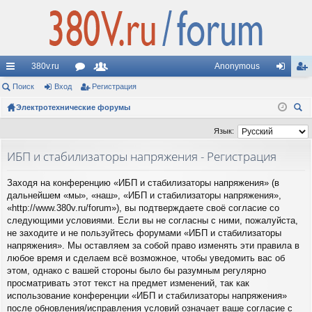
380v.ru
Anonymous
с
Поиск
Вход
ор
Регистрация
ол
хо
ег
ы
Электротехнические форумы
ум
ьз
д
ис
ои
лк
ы
ов
тр
Язык:
ск
и
ат
ац
ИБП и стабилизаторы напряжения - Регистрация
ел
ия
Заходя на конференцию «ИБП и стабилизаторы напряжения» (в
и
дальнейшем «мы», «наш», «ИБП и стабилизаторы напряжения»,
«http://www.380v.ru/forum»), вы подтверждаете своё согласие со
следующими условиями. Если вы не согласны с ними, пожалуйста,
не заходите и не пользуйтесь форумами «ИБП и стабилизаторы
напряжения». Мы оставляем за собой право изменять эти правила в
любое время и сделаем всё возможное, чтобы уведомить вас об
этом, однако с вашей стороны было бы разумным регулярно
просматривать этот текст на предмет изменений, так как
использование конференции «ИБП и стабилизаторы напряжения»
после обновления/исправления условий означает ваше согласие с