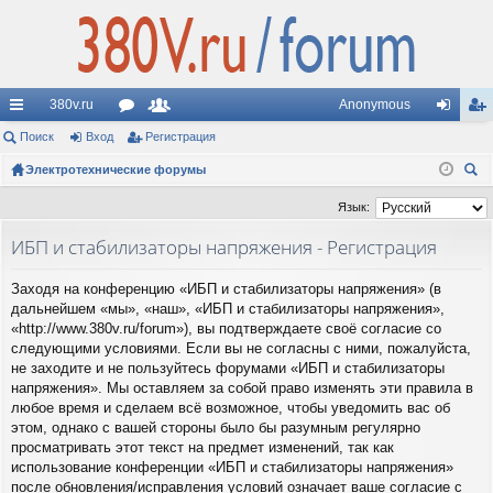
380v.ru
Anonymous
с
Поиск
Вход
ор
Регистрация
ол
хо
ег
ы
Электротехнические форумы
ум
ьз
д
ис
ои
лк
ы
ов
тр
Язык:
ск
и
ат
ац
ИБП и стабилизаторы напряжения - Регистрация
ел
ия
Заходя на конференцию «ИБП и стабилизаторы напряжения» (в
и
дальнейшем «мы», «наш», «ИБП и стабилизаторы напряжения»,
«http://www.380v.ru/forum»), вы подтверждаете своё согласие со
следующими условиями. Если вы не согласны с ними, пожалуйста,
не заходите и не пользуйтесь форумами «ИБП и стабилизаторы
напряжения». Мы оставляем за собой право изменять эти правила в
любое время и сделаем всё возможное, чтобы уведомить вас об
этом, однако с вашей стороны было бы разумным регулярно
просматривать этот текст на предмет изменений, так как
использование конференции «ИБП и стабилизаторы напряжения»
после обновления/исправления условий означает ваше согласие с