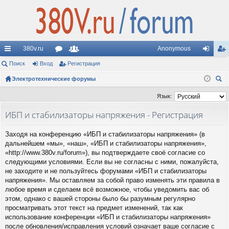
380v.ru
Anonymous
с
Поиск
Вход
ор
Регистрация
ол
хо
ег
ы
Электротехнические форумы
ум
ьз
д
ис
ои
лк
ы
ов
тр
Язык:
ск
и
ат
ац
ИБП и стабилизаторы напряжения - Регистрация
ел
ия
Заходя на конференцию «ИБП и стабилизаторы напряжения» (в
и
дальнейшем «мы», «наш», «ИБП и стабилизаторы напряжения»,
«http://www.380v.ru/forum»), вы подтверждаете своё согласие со
следующими условиями. Если вы не согласны с ними, пожалуйста,
не заходите и не пользуйтесь форумами «ИБП и стабилизаторы
напряжения». Мы оставляем за собой право изменять эти правила в
любое время и сделаем всё возможное, чтобы уведомить вас об
этом, однако с вашей стороны было бы разумным регулярно
просматривать этот текст на предмет изменений, так как
использование конференции «ИБП и стабилизаторы напряжения»
после обновления/исправления условий означает ваше согласие с