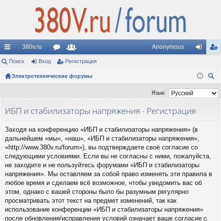
380v.ru
Anonymous
с
Поиск
Вход
ор
Регистрация
ол
хо
ег
ы
Электротехнические форумы
ум
ьз
д
ис
ои
лк
ы
ов
тр
Язык:
ск
и
ат
ац
ИБП и стабилизаторы напряжения - Регистрация
ел
ия
Заходя на конференцию «ИБП и стабилизаторы напряжения» (в
и
дальнейшем «мы», «наш», «ИБП и стабилизаторы напряжения»,
«http://www.380v.ru/forum»), вы подтверждаете своё согласие со
следующими условиями. Если вы не согласны с ними, пожалуйста,
не заходите и не пользуйтесь форумами «ИБП и стабилизаторы
напряжения». Мы оставляем за собой право изменять эти правила в
любое время и сделаем всё возможное, чтобы уведомить вас об
этом, однако с вашей стороны было бы разумным регулярно
просматривать этот текст на предмет изменений, так как
использование конференции «ИБП и стабилизаторы напряжения»
после обновления/исправления условий означает ваше согласие с