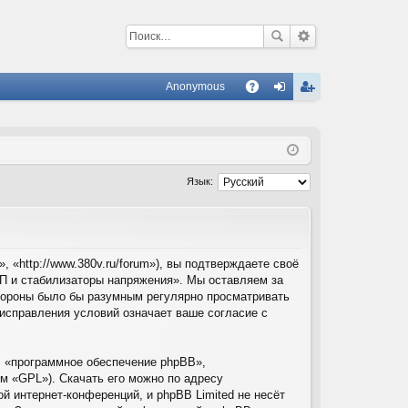
Anonymous
С
A
хо
ег
Q
д
ис
тр
Язык:
ац
ия
«http://www.380v.ru/forum»), вы подтверждаете своё
П и стабилизаторы напряжения». Мы оставляем за
стороны было бы разумным регулярно просматривать
/исправления условий означает ваше согласие с
 «программное обеспечение phpBB»,
м «GPL»). Скачать его можно по адресу
й интернет-конференций, и phpBB Limited не несёт