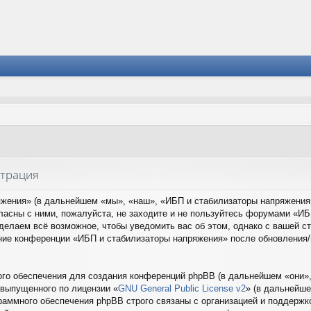
страция
ения» (в дальнейшем «мы», «наш», «ИБП и стабилизаторы напряжения», 
ласны с ними, пожалуйста, не заходите и не пользуйтесь форумами «ИБ
сделаем всё возможное, чтобы уведомить вас об этом, однако с вашей 
вание конференции «ИБП и стабилизаторы напряжения» после обновления
о обеспечения для создания конференций phpBB (в дальнейшем «они»,
 выпущенного по лицензии «
GNU General Public License v2
» (в дальнейше
раммного обеспечения phpBB строго связаны с организацией и поддержко