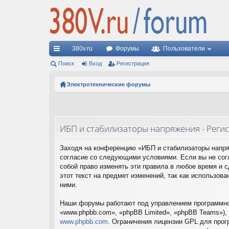
380v.ru
Форумы
Пользователи
с
Поиск
Вход
Регистрация
ы
Электротехнические форумы
лк
и
ИБП и стабилизаторы напряжения - Реги
Заходя на конференцию «ИБП и стабилизаторы напряж
согласие со следующими условиями. Если вы не сог
собой право изменять эти правила в любое время и 
этот текст на предмет изменений, так как использо
ними.
Наши форумы работают под управлением программног
«www.phpbb.com», «phpBB Limited», «phpBB Teams»),
www.phpbb.com
. Ограничения лицензии GPL для прог