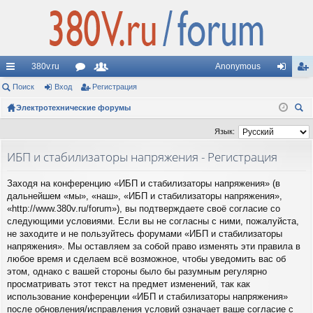
380v.ru
Anonymous
с
Поиск
Вход
ор
Регистрация
ол
хо
ег
ы
Электротехнические форумы
ум
ьз
д
ис
ои
лк
ы
ов
тр
Язык:
ск
и
ат
ац
ИБП и стабилизаторы напряжения - Регистрация
ел
ия
Заходя на конференцию «ИБП и стабилизаторы напряжения» (в
и
дальнейшем «мы», «наш», «ИБП и стабилизаторы напряжения»,
«http://www.380v.ru/forum»), вы подтверждаете своё согласие со
следующими условиями. Если вы не согласны с ними, пожалуйста,
не заходите и не пользуйтесь форумами «ИБП и стабилизаторы
напряжения». Мы оставляем за собой право изменять эти правила в
любое время и сделаем всё возможное, чтобы уведомить вас об
этом, однако с вашей стороны было бы разумным регулярно
просматривать этот текст на предмет изменений, так как
использование конференции «ИБП и стабилизаторы напряжения»
после обновления/исправления условий означает ваше согласие с