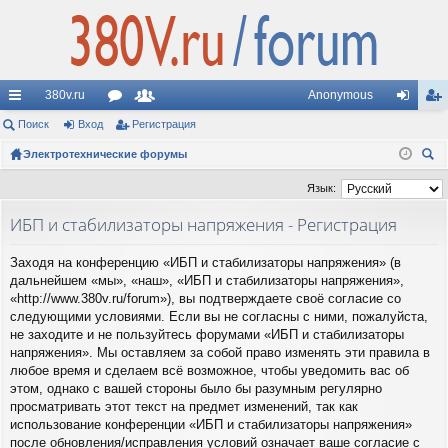
380v.ru
Anonymous
с
Поиск
Вход
ор
Регистрация
ол
хо
ег
ы
Электротехнические форумы
ум
ьз
д
ис
ои
лк
ы
ов
тр
Язык:
ск
и
ат
ац
ИБП и стабилизаторы напряжения - Регистрация
ел
ия
Заходя на конференцию «ИБП и стабилизаторы напряжения» (в
и
дальнейшем «мы», «наш», «ИБП и стабилизаторы напряжения»,
«http://www.380v.ru/forum»), вы подтверждаете своё согласие со
следующими условиями. Если вы не согласны с ними, пожалуйста,
не заходите и не пользуйтесь форумами «ИБП и стабилизаторы
напряжения». Мы оставляем за собой право изменять эти правила в
любое время и сделаем всё возможное, чтобы уведомить вас об
этом, однако с вашей стороны было бы разумным регулярно
просматривать этот текст на предмет изменений, так как
использование конференции «ИБП и стабилизаторы напряжения»
после обновления/исправления условий означает ваше согласие с