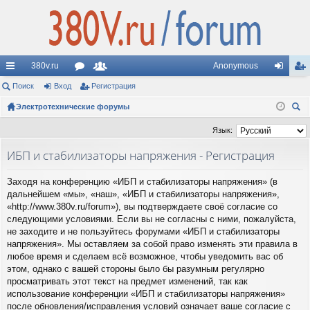
380v.ru
Anonymous
с
Поиск
Вход
ор
Регистрация
ол
хо
ег
ы
Электротехнические форумы
ум
ьз
д
ис
ои
лк
ы
ов
тр
Язык:
ск
и
ат
ац
ИБП и стабилизаторы напряжения - Регистрация
ел
ия
Заходя на конференцию «ИБП и стабилизаторы напряжения» (в
и
дальнейшем «мы», «наш», «ИБП и стабилизаторы напряжения»,
«http://www.380v.ru/forum»), вы подтверждаете своё согласие со
следующими условиями. Если вы не согласны с ними, пожалуйста,
не заходите и не пользуйтесь форумами «ИБП и стабилизаторы
напряжения». Мы оставляем за собой право изменять эти правила в
любое время и сделаем всё возможное, чтобы уведомить вас об
этом, однако с вашей стороны было бы разумным регулярно
просматривать этот текст на предмет изменений, так как
использование конференции «ИБП и стабилизаторы напряжения»
после обновления/исправления условий означает ваше согласие с