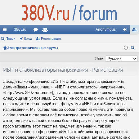
380v.ru
Anonymous
с
Поиск
Вход
ор
Регистрация
ол
хо
ег
ы
Электротехнические форумы
ум
ьз
д
ис
ои
лк
ы
ов
тр
Язык:
ск
и
ат
ац
ИБП и стабилизаторы напряжения - Регистрация
ел
ия
Заходя на конференцию «ИБП и стабилизаторы напряжения» (в
и
дальнейшем «мы», «наш», «ИБП и стабилизаторы напряжения»,
«http://www.380v.ru/forum»), вы подтверждаете своё согласие со
следующими условиями. Если вы не согласны с ними, пожалуйста,
не заходите и не пользуйтесь форумами «ИБП и стабилизаторы
напряжения». Мы оставляем за собой право изменять эти правила в
любое время и сделаем всё возможное, чтобы уведомить вас об
этом, однако с вашей стороны было бы разумным регулярно
просматривать этот текст на предмет изменений, так как
использование конференции «ИБП и стабилизаторы напряжения»
после обновления/исправления условий означает ваше согласие с