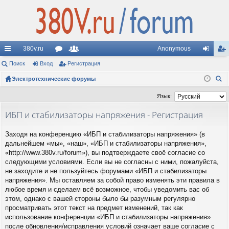
380v.ru
Anonymous
с
Поиск
Вход
ор
Регистрация
ол
хо
ег
ы
Электротехнические форумы
ум
ьз
д
ис
ои
лк
ы
ов
тр
Язык:
ск
и
ат
ац
ИБП и стабилизаторы напряжения - Регистрация
ел
ия
Заходя на конференцию «ИБП и стабилизаторы напряжения» (в
и
дальнейшем «мы», «наш», «ИБП и стабилизаторы напряжения»,
«http://www.380v.ru/forum»), вы подтверждаете своё согласие со
следующими условиями. Если вы не согласны с ними, пожалуйста,
не заходите и не пользуйтесь форумами «ИБП и стабилизаторы
напряжения». Мы оставляем за собой право изменять эти правила в
любое время и сделаем всё возможное, чтобы уведомить вас об
этом, однако с вашей стороны было бы разумным регулярно
просматривать этот текст на предмет изменений, так как
использование конференции «ИБП и стабилизаторы напряжения»
после обновления/исправления условий означает ваше согласие с