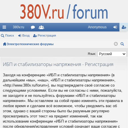
380v.ru
Anonymous
с
Поиск
Вход
ор
Регистрация
ол
хо
ег
ы
Электротехнические форумы
ум
ьз
д
ис
ои
лк
ы
ов
тр
Язык:
ск
и
ат
ац
ИБП и стабилизаторы напряжения - Регистрация
ел
ия
Заходя на конференцию «ИБП и стабилизаторы напряжения» (в
и
дальнейшем «мы», «наш», «ИБП и стабилизаторы напряжения»,
«http://www.380v.ru/forum»), вы подтверждаете своё согласие со
следующими условиями. Если вы не согласны с ними, пожалуйста,
не заходите и не пользуйтесь форумами «ИБП и стабилизаторы
напряжения». Мы оставляем за собой право изменять эти правила в
любое время и сделаем всё возможное, чтобы уведомить вас об
этом, однако с вашей стороны было бы разумным регулярно
просматривать этот текст на предмет изменений, так как
использование конференции «ИБП и стабилизаторы напряжения»
после обновления/исправления условий означает ваше согласие с