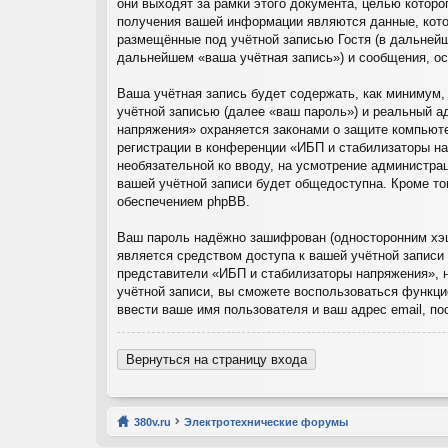
они выходят за рамки этого документа, целью кото
получения вашей информации являются данные, кото
размещённые под учётной записью Гостя (в дальнейш
дальнейшем «ваша учётная запись») и сообщения, ос
Ваша учётная запись будет содержать, как минимум
учётной записью (далее «ваш пароль») и реальный а
напряжения» охраняется законами о защите компьют
регистрации в конференции «ИБП и стабилизаторы нап
необязательной ко вводу, на усмотрение администра
вашей учётной записи будет общедоступна. Кроме то
обеспечением phpBB.
Ваш пароль надёжно зашифрован (односторонним хэши
является средством доступа к вашей учётной записи 
представители «ИБП и стабилизаторы напряжения», ни
учётной записи, вы сможете воспользоваться функц
ввести ваше имя пользователя и ваш адрес email, п
Вернуться на страницу входа
380v.ru
Электротехнические форумы