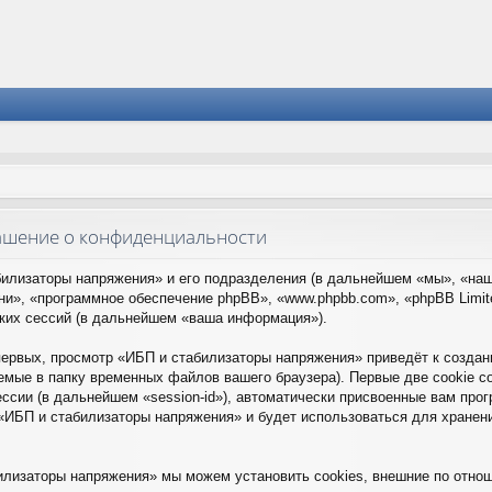
лашение о конфиденциальности
билизаторы напряжения» и его подразделения (в дальнейшем «мы», «на
 «они», «программное обеспечение phpBB», «www.phpbb.com», «phpBB Lim
ких сессий (в дальнейшем «ваша информация»).
ервых, просмотр «ИБП и стабилизаторы напряжения» приведёт к созда
емые в папку временных файлов вашего браузера). Первые две cookie с
ессии (в дальнейшем «session-id»), автоматически присвоенные вам про
 «ИБП и стабилизаторы напряжения» и будет использоваться для хране
илизаторы напряжения» мы можем установить cookies, внешние по отно