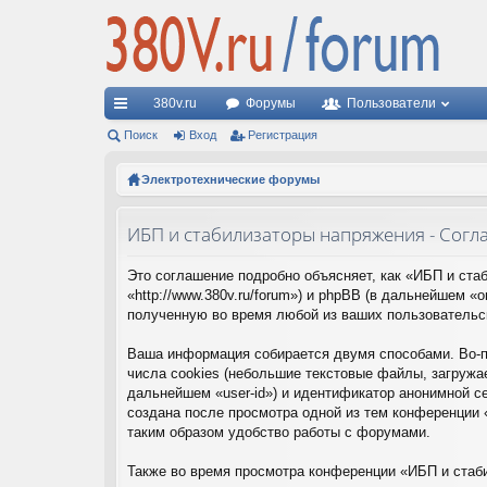
380v.ru
Форумы
Пользователи
с
Поиск
Вход
Регистрация
ы
Электротехнические форумы
лк
ИБП и стабилизаторы напряжения - Сог
и
Это соглашение подробно объясняет, как «ИБП и ста
«http://www.380v.ru/forum») и phpBB (в дальнейшем
полученную во время любой из ваших пользовательс
Ваша информация собирается двумя способами. Во-п
числа cookies (небольшие текстовые файлы, загружа
дальнейшем «user-id») и идентификатор анонимной с
создана после просмотра одной из тем конференции
таким образом удобство работы с форумами.
Также во время просмотра конференции «ИБП и стаб