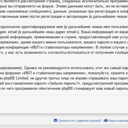
рого является рассмотрение страниц, созданных исключительно програм
рые вы отправляете на форум. Этими данными могут быть, но не исче
ем «анонимные сообщения»), данные, указанные при регистрации в кон
тавленные вами после регистрации и авторизации (в дальнейшем «ваши
, однозначно идентифицируемое имя (в дальнейшем «ваше имя пользова
дрес email (в дальнейшем «ваш адрес email»). Ваша информация из ваш
ерной информации, применяемыми в стране, предоставляющей нам услу
ряжения», кроме вашего имени пользователя, вашего пароля и вашего а
ции конференции «ИБП и стабилизаторы напряжения». В любом случае у
го, у вас есть возможность согласиться/отказаться от получения сооб
рованием). Однако не рекомендуется использовать этот же самый паро
на форумах «ИБП и стабилизаторы напряжения», пожалуйста, храните его
 phpBB Limited, ни другое третье лицо не вправе спрашивать ваш парол
ией восстановления пароля «Забыли пароль?», предусмотренной прогр
осле чего программное обеспечение phpBB сгенерирует вам новый пароль
Связаться с администрацией
Наша команд