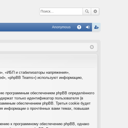
Anonymous
С
A
хо
ег
Q
д
ис
тр
ац
ия
ш», «ИБП и стабилизаторы напряжения»,
ited», «phpBB Teams») используют информацию,
нию программным обеспечением phpBB определённого
одержат только идентификатор пользователя (в
граммным обеспечением phpBB. Третья cookie будет
ния информации о прочтённых вами темах, повышая
шению к программному обеспечению phpBB, однако