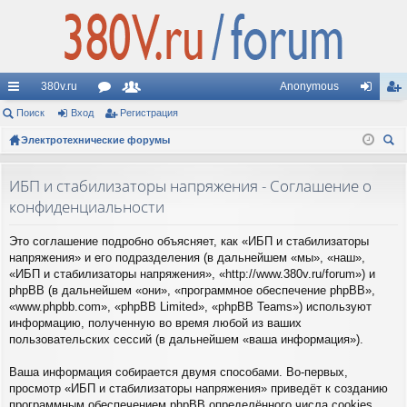
380v.ru
Anonymous
с
Поиск
Вход
ор
Регистрация
ол
хо
ег
ы
Электротехнические форумы
ум
ьз
д
ис
ои
лк
ы
ов
тр
ск
ИБП и стабилизаторы напряжения - Соглашение о
и
ат
ац
конфиденциальности
ел
ия
Это соглашение подробно объясняет, как «ИБП и стабилизаторы
и
напряжения» и его подразделения (в дальнейшем «мы», «наш»,
«ИБП и стабилизаторы напряжения», «http://www.380v.ru/forum») и
phpBB (в дальнейшем «они», «программное обеспечение phpBB»,
«www.phpbb.com», «phpBB Limited», «phpBB Teams») используют
информацию, полученную во время любой из ваших
пользовательских сессий (в дальнейшем «ваша информация»).
Ваша информация собирается двумя способами. Во-первых,
просмотр «ИБП и стабилизаторы напряжения» приведёт к созданию
программным обеспечением phpBB определённого числа cookies