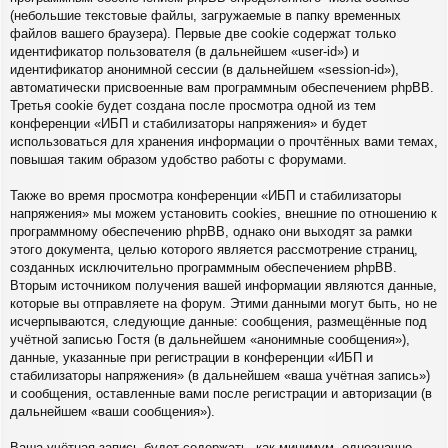
(небольшие текстовые файлы, загружаемые в папку временных
файлов вашего браузера). Первые две cookie содержат только
идентификатор пользователя (в дальнейшем «user-id») и
идентификатор анонимной сессии (в дальнейшем «session-id»),
автоматически присвоенные вам программным обеспечением phpBB.
Третья cookie будет создана после просмотра одной из тем
конференции «ИБП и стабилизаторы напряжения» и будет
использоваться для хранения информации о прочтённых вами темах,
повышая таким образом удобство работы с форумами.
Также во время просмотра конференции «ИБП и стабилизаторы
напряжения» мы можем установить cookies, внешние по отношению к
программному обеспечению phpBB, однако они выходят за рамки
этого документа, целью которого является рассмотрение страниц,
созданных исключительно программным обеспечением phpBB.
Вторым источником получения вашей информации являются данные,
которые вы отправляете на форум. Этими данными могут быть, но не
исчерпываются, следующие данные: сообщения, размещённые под
учётной записью Гостя (в дальнейшем «анонимные сообщения»),
данные, указанные при регистрации в конференции «ИБП и
стабилизаторы напряжения» (в дальнейшем «ваша учётная запись»)
и сообщения, оставленные вами после регистрации и авторизации (в
дальнейшем «ваши сообщения»).
Ваша учётная запись будет содержать, как минимум, однозначно