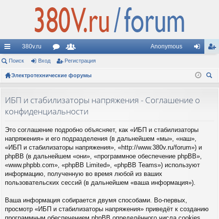
380v.ru
Anonymous
с
Поиск
Вход
ор
Регистрация
ол
хо
ег
ы
Электротехнические форумы
ум
ьз
д
ис
ои
лк
ы
ов
тр
ск
ИБП и стабилизаторы напряжения - Соглашение о
и
ат
ац
конфиденциальности
ел
ия
Это соглашение подробно объясняет, как «ИБП и стабилизаторы
и
напряжения» и его подразделения (в дальнейшем «мы», «наш»,
«ИБП и стабилизаторы напряжения», «http://www.380v.ru/forum») и
phpBB (в дальнейшем «они», «программное обеспечение phpBB»,
«www.phpbb.com», «phpBB Limited», «phpBB Teams») используют
информацию, полученную во время любой из ваших
пользовательских сессий (в дальнейшем «ваша информация»).
Ваша информация собирается двумя способами. Во-первых,
просмотр «ИБП и стабилизаторы напряжения» приведёт к созданию
программным обеспечением phpBB определённого числа cookies