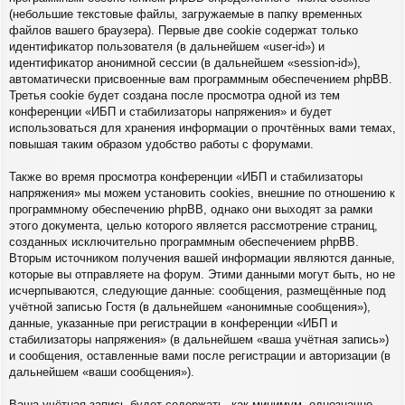
(небольшие текстовые файлы, загружаемые в папку временных
файлов вашего браузера). Первые две cookie содержат только
идентификатор пользователя (в дальнейшем «user-id») и
идентификатор анонимной сессии (в дальнейшем «session-id»),
автоматически присвоенные вам программным обеспечением phpBB.
Третья cookie будет создана после просмотра одной из тем
конференции «ИБП и стабилизаторы напряжения» и будет
использоваться для хранения информации о прочтённых вами темах,
повышая таким образом удобство работы с форумами.
Также во время просмотра конференции «ИБП и стабилизаторы
напряжения» мы можем установить cookies, внешние по отношению к
программному обеспечению phpBB, однако они выходят за рамки
этого документа, целью которого является рассмотрение страниц,
созданных исключительно программным обеспечением phpBB.
Вторым источником получения вашей информации являются данные,
которые вы отправляете на форум. Этими данными могут быть, но не
исчерпываются, следующие данные: сообщения, размещённые под
учётной записью Гостя (в дальнейшем «анонимные сообщения»),
данные, указанные при регистрации в конференции «ИБП и
стабилизаторы напряжения» (в дальнейшем «ваша учётная запись»)
и сообщения, оставленные вами после регистрации и авторизации (в
дальнейшем «ваши сообщения»).
Ваша учётная запись будет содержать, как минимум, однозначно