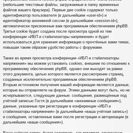
(небольшие текстовые файлы, загружаемые в папку временных
файлов вашего браузера). Первые две cookie содержат только
идентификатор пользователя (в дальнейшем «user-id») и
идентификатор анонимной сессии (в дальнейшем «session-id»),
автоматически присвоенные вам программным обеспечением phpBB.
Третья cookie будет создана после просмотра одной из тем
конференции «ИБП и стабилизаторы напряжения» и будет
использоваться для хранения информации о прочтённых вами темах,
повышая таким образом удобство работы с форумами.
Также во время просмотра конференции «ИБП и стабилизаторы
напряжения» мы можем установить cookies, внешние по отношению к
программному обеспечению phpBB, однако они выходят за рамки
этого документа, целью которого является рассмотрение страниц,
созданных исключительно программным обеспечением phpBB.
Вторым источником получения вашей информации являются данные,
которые вы отправляете на форум. Этими данными могут быть, но не
исчерпываются, следующие данные: сообщения, размещённые под
учётной записью Гостя (в дальнейшем «анонимные сообщения»),
данные, указанные при регистрации в конференции «ИБП и
стабилизаторы напряжения» (в дальнейшем «ваша учётная запись»)
и сообщения, оставленные вами после регистрации и авторизации (в
дальнейшем «ваши сообщения»).
Ваша учётная запись будет содержать, как минимум, однозначно