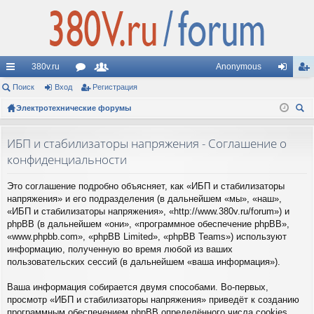
380v.ru
Anonymous
с
Поиск
Вход
ор
Регистрация
ол
хо
ег
ы
Электротехнические форумы
ум
ьз
д
ис
ои
лк
ы
ов
тр
ск
ИБП и стабилизаторы напряжения - Соглашение о
и
ат
ац
конфиденциальности
ел
ия
Это соглашение подробно объясняет, как «ИБП и стабилизаторы
и
напряжения» и его подразделения (в дальнейшем «мы», «наш»,
«ИБП и стабилизаторы напряжения», «http://www.380v.ru/forum») и
phpBB (в дальнейшем «они», «программное обеспечение phpBB»,
«www.phpbb.com», «phpBB Limited», «phpBB Teams») используют
информацию, полученную во время любой из ваших
пользовательских сессий (в дальнейшем «ваша информация»).
Ваша информация собирается двумя способами. Во-первых,
просмотр «ИБП и стабилизаторы напряжения» приведёт к созданию
программным обеспечением phpBB определённого числа cookies