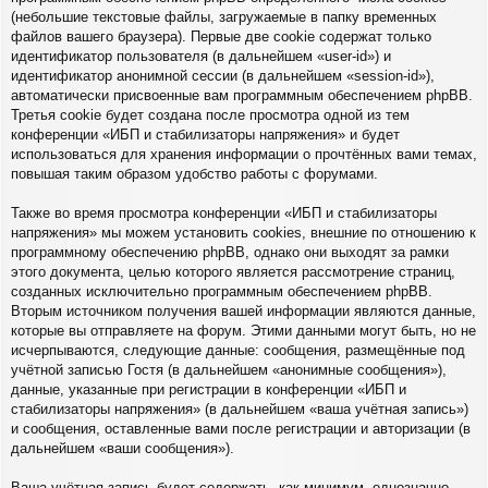
(небольшие текстовые файлы, загружаемые в папку временных
файлов вашего браузера). Первые две cookie содержат только
идентификатор пользователя (в дальнейшем «user-id») и
идентификатор анонимной сессии (в дальнейшем «session-id»),
автоматически присвоенные вам программным обеспечением phpBB.
Третья cookie будет создана после просмотра одной из тем
конференции «ИБП и стабилизаторы напряжения» и будет
использоваться для хранения информации о прочтённых вами темах,
повышая таким образом удобство работы с форумами.
Также во время просмотра конференции «ИБП и стабилизаторы
напряжения» мы можем установить cookies, внешние по отношению к
программному обеспечению phpBB, однако они выходят за рамки
этого документа, целью которого является рассмотрение страниц,
созданных исключительно программным обеспечением phpBB.
Вторым источником получения вашей информации являются данные,
которые вы отправляете на форум. Этими данными могут быть, но не
исчерпываются, следующие данные: сообщения, размещённые под
учётной записью Гостя (в дальнейшем «анонимные сообщения»),
данные, указанные при регистрации в конференции «ИБП и
стабилизаторы напряжения» (в дальнейшем «ваша учётная запись»)
и сообщения, оставленные вами после регистрации и авторизации (в
дальнейшем «ваши сообщения»).
Ваша учётная запись будет содержать, как минимум, однозначно