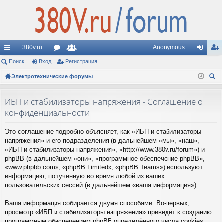
380v.ru
Anonymous
с
Поиск
Вход
ор
Регистрация
ол
хо
ег
ы
Электротехнические форумы
ум
ьз
д
ис
ои
лк
ы
ов
тр
ск
ИБП и стабилизаторы напряжения - Соглашение о
и
ат
ац
конфиденциальности
ел
ия
Это соглашение подробно объясняет, как «ИБП и стабилизаторы
и
напряжения» и его подразделения (в дальнейшем «мы», «наш»,
«ИБП и стабилизаторы напряжения», «http://www.380v.ru/forum») и
phpBB (в дальнейшем «они», «программное обеспечение phpBB»,
«www.phpbb.com», «phpBB Limited», «phpBB Teams») используют
информацию, полученную во время любой из ваших
пользовательских сессий (в дальнейшем «ваша информация»).
Ваша информация собирается двумя способами. Во-первых,
просмотр «ИБП и стабилизаторы напряжения» приведёт к созданию
программным обеспечением phpBB определённого числа cookies