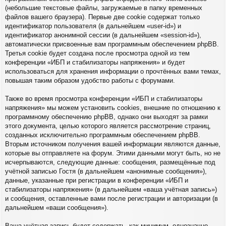
(небольшие текстовые файлы, загружаемые в папку временных
файлов вашего браузера). Первые две cookie содержат только
идентификатор пользователя (в дальнейшем «user-id») и
идентификатор анонимной сессии (в дальнейшем «session-id»),
автоматически присвоенные вам программным обеспечением phpBB.
Третья cookie будет создана после просмотра одной из тем
конференции «ИБП и стабилизаторы напряжения» и будет
использоваться для хранения информации о прочтённых вами темах,
повышая таким образом удобство работы с форумами.
Также во время просмотра конференции «ИБП и стабилизаторы
напряжения» мы можем установить cookies, внешние по отношению к
программному обеспечению phpBB, однако они выходят за рамки
этого документа, целью которого является рассмотрение страниц,
созданных исключительно программным обеспечением phpBB.
Вторым источником получения вашей информации являются данные,
которые вы отправляете на форум. Этими данными могут быть, но не
исчерпываются, следующие данные: сообщения, размещённые под
учётной записью Гостя (в дальнейшем «анонимные сообщения»),
данные, указанные при регистрации в конференции «ИБП и
стабилизаторы напряжения» (в дальнейшем «ваша учётная запись»)
и сообщения, оставленные вами после регистрации и авторизации (в
дальнейшем «ваши сообщения»).
Ваша учётная запись будет содержать, как минимум, однозначно