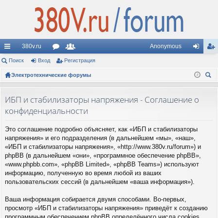
380v.ru
Anonymous
с
Поиск
Вход
ор
Регистрация
ол
хо
ег
ы
Электротехнические форумы
ум
ьз
д
ис
ои
лк
ы
ов
тр
ск
ИБП и стабилизаторы напряжения - Соглашение о
и
ат
ац
конфиденциальности
ел
ия
Это соглашение подробно объясняет, как «ИБП и стабилизаторы
и
напряжения» и его подразделения (в дальнейшем «мы», «наш»,
«ИБП и стабилизаторы напряжения», «http://www.380v.ru/forum») и
phpBB (в дальнейшем «они», «программное обеспечение phpBB»,
«www.phpbb.com», «phpBB Limited», «phpBB Teams») используют
информацию, полученную во время любой из ваших
пользовательских сессий (в дальнейшем «ваша информация»).
Ваша информация собирается двумя способами. Во-первых,
просмотр «ИБП и стабилизаторы напряжения» приведёт к созданию
программным обеспечением phpBB определённого числа cookies