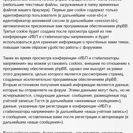
(небольшие текстовые файлы, загружаемые в папку временных
файлов вашего браузера). Первые две cookie содержат только
идентификатор пользователя (в дальнейшем «user-id») и
идентификатор анонимной сессии (в дальнейшем «session-id»),
автоматически присвоенные вам программным обеспечением phpBB.
Третья cookie будет создана после просмотра одной из тем
конференции «ИБП и стабилизаторы напряжения» и будет
использоваться для хранения информации о прочтённых вами темах,
повышая таким образом удобство работы с форумами.
Также во время просмотра конференции «ИБП и стабилизаторы
напряжения» мы можем установить cookies, внешние по отношению к
программному обеспечению phpBB, однако они выходят за рамки
этого документа, целью которого является рассмотрение страниц,
созданных исключительно программным обеспечением phpBB.
Вторым источником получения вашей информации являются данные,
которые вы отправляете на форум. Этими данными могут быть, но не
исчерпываются, следующие данные: сообщения, размещённые под
учётной записью Гостя (в дальнейшем «анонимные сообщения»),
данные, указанные при регистрации в конференции «ИБП и
стабилизаторы напряжения» (в дальнейшем «ваша учётная запись»)
и сообщения, оставленные вами после регистрации и авторизации (в
дальнейшем «ваши сообщения»).
Ваша учётная запись будет содержать, как минимум, однозначно