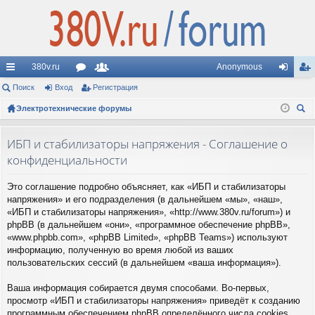
380v.ru
Anonymous
с
Поиск
Вход
ор
Регистрация
ол
хо
ег
ы
Электротехнические форумы
ум
ьз
д
ис
ои
лк
ы
ов
тр
ск
ИБП и стабилизаторы напряжения - Соглашение о
и
ат
ац
конфиденциальности
ел
ия
Это соглашение подробно объясняет, как «ИБП и стабилизаторы
и
напряжения» и его подразделения (в дальнейшем «мы», «наш»,
«ИБП и стабилизаторы напряжения», «http://www.380v.ru/forum») и
phpBB (в дальнейшем «они», «программное обеспечение phpBB»,
«www.phpbb.com», «phpBB Limited», «phpBB Teams») используют
информацию, полученную во время любой из ваших
пользовательских сессий (в дальнейшем «ваша информация»).
Ваша информация собирается двумя способами. Во-первых,
просмотр «ИБП и стабилизаторы напряжения» приведёт к созданию
программным обеспечением phpBB определённого числа cookies