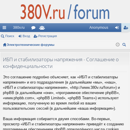
380v.ru
Anonymous
с
Поиск
Вход
ор
Регистрация
ол
хо
ег
ы
Электротехнические форумы
ум
ьз
д
ис
ои
лк
ы
ов
тр
ск
ИБП и стабилизаторы напряжения - Соглашение о
и
ат
ац
конфиденциальности
ел
ия
Это соглашение подробно объясняет, как «ИБП и стабилизаторы
и
напряжения» и его подразделения (в дальнейшем «мы», «наш»,
«ИБП и стабилизаторы напряжения», «http://www.380v.ru/forum») и
phpBB (в дальнейшем «они», «программное обеспечение phpBB»,
«www.phpbb.com», «phpBB Limited», «phpBB Teams») используют
информацию, полученную во время любой из ваших
пользовательских сессий (в дальнейшем «ваша информация»).
Ваша информация собирается двумя способами. Во-первых,
просмотр «ИБП и стабилизаторы напряжения» приведёт к созданию
программным обеспечением phpBB определённого числа cookies