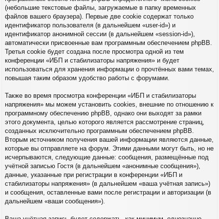
(небольшие текстовые файлы, загружаемые в папку временных
файлов вашего браузера). Первые две cookie содержат только
идентификатор пользователя (в дальнейшем «user-id») и
идентификатор анонимной сессии (в дальнейшем «session-id»),
автоматически присвоенные вам программным обеспечением phpBB.
Третья cookie будет создана после просмотра одной из тем
конференции «ИБП и стабилизаторы напряжения» и будет
использоваться для хранения информации о прочтённых вами темах,
повышая таким образом удобство работы с форумами.
Также во время просмотра конференции «ИБП и стабилизаторы
напряжения» мы можем установить cookies, внешние по отношению к
программному обеспечению phpBB, однако они выходят за рамки
этого документа, целью которого является рассмотрение страниц,
созданных исключительно программным обеспечением phpBB.
Вторым источником получения вашей информации являются данные,
которые вы отправляете на форум. Этими данными могут быть, но не
исчерпываются, следующие данные: сообщения, размещённые под
учётной записью Гостя (в дальнейшем «анонимные сообщения»),
данные, указанные при регистрации в конференции «ИБП и
стабилизаторы напряжения» (в дальнейшем «ваша учётная запись»)
и сообщения, оставленные вами после регистрации и авторизации (в
дальнейшем «ваши сообщения»).
Ваша учётная запись будет содержать, как минимум, однозначно