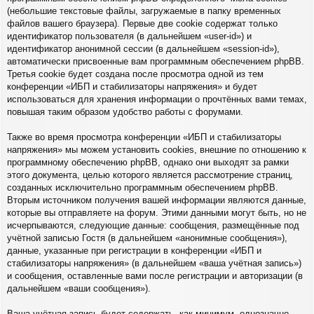
(небольшие текстовые файлы, загружаемые в папку временных
файлов вашего браузера). Первые две cookie содержат только
идентификатор пользователя (в дальнейшем «user-id») и
идентификатор анонимной сессии (в дальнейшем «session-id»),
автоматически присвоенные вам программным обеспечением phpBB.
Третья cookie будет создана после просмотра одной из тем
конференции «ИБП и стабилизаторы напряжения» и будет
использоваться для хранения информации о прочтённых вами темах,
повышая таким образом удобство работы с форумами.
Также во время просмотра конференции «ИБП и стабилизаторы
напряжения» мы можем установить cookies, внешние по отношению к
программному обеспечению phpBB, однако они выходят за рамки
этого документа, целью которого является рассмотрение страниц,
созданных исключительно программным обеспечением phpBB.
Вторым источником получения вашей информации являются данные,
которые вы отправляете на форум. Этими данными могут быть, но не
исчерпываются, следующие данные: сообщения, размещённые под
учётной записью Гостя (в дальнейшем «анонимные сообщения»),
данные, указанные при регистрации в конференции «ИБП и
стабилизаторы напряжения» (в дальнейшем «ваша учётная запись»)
и сообщения, оставленные вами после регистрации и авторизации (в
дальнейшем «ваши сообщения»).
Ваша учётная запись будет содержать, как минимум, однозначно