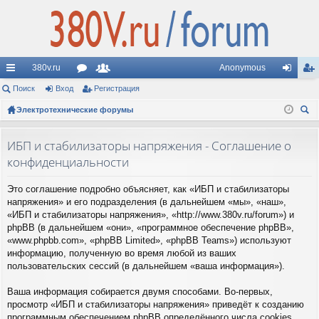
380v.ru
Anonymous
с
Поиск
Вход
ор
Регистрация
ол
хо
ег
ы
Электротехнические форумы
ум
ьз
д
ис
ои
лк
ы
ов
тр
ск
ИБП и стабилизаторы напряжения - Соглашение о
и
ат
ац
конфиденциальности
ел
ия
Это соглашение подробно объясняет, как «ИБП и стабилизаторы
и
напряжения» и его подразделения (в дальнейшем «мы», «наш»,
«ИБП и стабилизаторы напряжения», «http://www.380v.ru/forum») и
phpBB (в дальнейшем «они», «программное обеспечение phpBB»,
«www.phpbb.com», «phpBB Limited», «phpBB Teams») используют
информацию, полученную во время любой из ваших
пользовательских сессий (в дальнейшем «ваша информация»).
Ваша информация собирается двумя способами. Во-первых,
просмотр «ИБП и стабилизаторы напряжения» приведёт к созданию
программным обеспечением phpBB определённого числа cookies