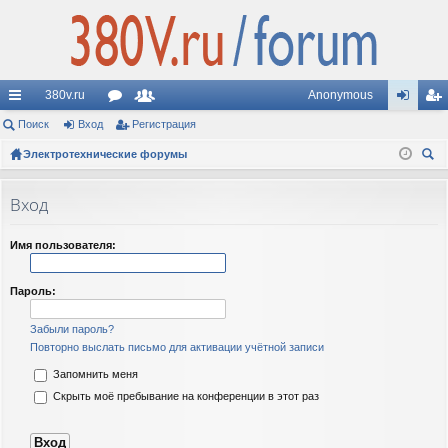
380v.ru
Anonymous
с
Поиск
Вход
ор
Регистрация
ол
хо
ег
ы
Электротехнические форумы
ум
ьз
д
ис
ои
лк
ы
ов
тр
ск
Вход
и
ат
ац
ел
ия
Имя пользователя:
и
Пароль:
Забыли пароль?
Повторно выслать письмо для активации учётной записи
Запомнить меня
Скрыть моё пребывание на конференции в этот раз