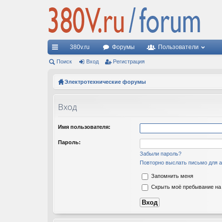
380v.ru
Форумы
Пользователи
с
Поиск
Вход
Регистрация
ы
Электротехнические форумы
лк
Вход
и
Имя пользователя:
Пароль:
Забыли пароль?
Повторно выслать письмо для а
Запомнить меня
Скрыть моё пребывание на 