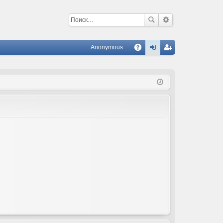
Anonymous
С
A
хо
ег
Q
д
ис
тр
ац
ия