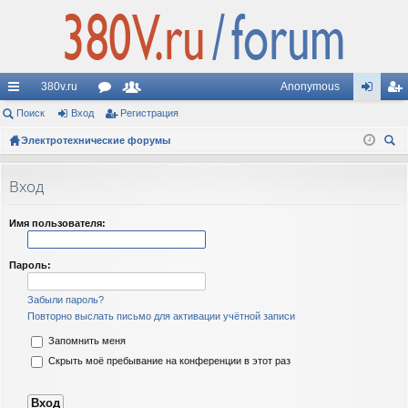
380v.ru
Anonymous
с
Поиск
Вход
ор
Регистрация
ол
хо
ег
ы
Электротехнические форумы
ум
ьз
д
ис
ои
лк
ы
ов
тр
ск
Вход
и
ат
ац
ел
ия
Имя пользователя:
и
Пароль:
Забыли пароль?
Повторно выслать письмо для активации учётной записи
Запомнить меня
Скрыть моё пребывание на конференции в этот раз