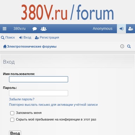
380v.ru
Anonymous
с
Поиск
Вход
ор
Регистрация
ол
хо
ег
ы
Электротехнические форумы
ум
ьз
д
ис
ои
лк
ы
ов
тр
ск
Вход
и
ат
ац
ел
ия
Имя пользователя:
и
Пароль:
Забыли пароль?
Повторно выслать письмо для активации учётной записи
Запомнить меня
Скрыть моё пребывание на конференции в этот раз