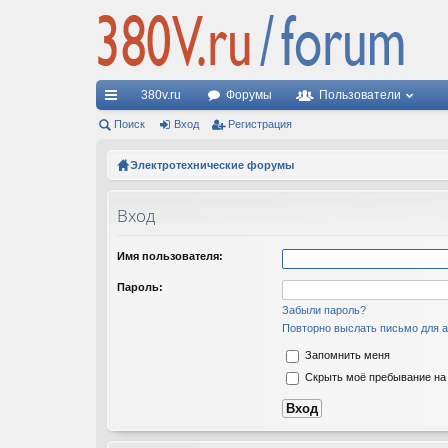
380v.ru
Форумы
Пользователи
с
Поиск
Вход
Регистрация
ы
Электротехнические форумы
лк
Вход
и
Имя пользователя:
Пароль:
Забыли пароль?
Повторно выслать письмо для а
Запомнить меня
Скрыть моё пребывание на 