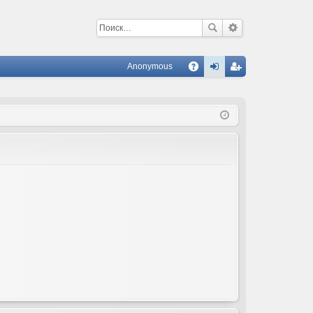
Anonymous
С
A
хо
ег
Q
д
ис
тр
ац
ия