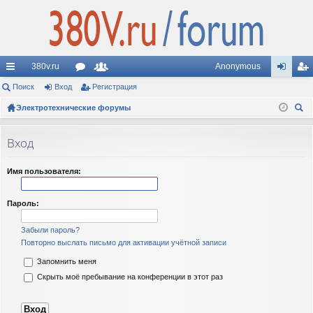
380v.ru
Anonymous
с
Поиск
Вход
ор
Регистрация
ол
хо
ег
ы
Электротехнические форумы
ум
ьз
д
ис
ои
лк
ы
ов
тр
ск
Вход
и
ат
ац
ел
ия
Имя пользователя:
и
Пароль:
Забыли пароль?
Повторно выслать письмо для активации учётной записи
Запомнить меня
Скрыть моё пребывание на конференции в этот раз