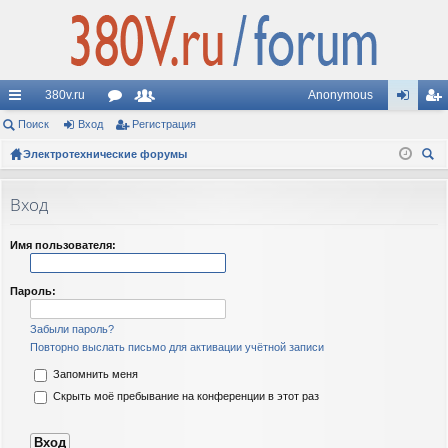
380v.ru
Anonymous
с
Поиск
Вход
ор
Регистрация
ол
хо
ег
ы
Электротехнические форумы
ум
ьз
д
ис
ои
лк
ы
ов
тр
ск
Вход
и
ат
ац
ел
ия
Имя пользователя:
и
Пароль:
Забыли пароль?
Повторно выслать письмо для активации учётной записи
Запомнить меня
Скрыть моё пребывание на конференции в этот раз