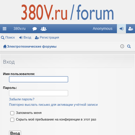
380v.ru
Anonymous
с
Поиск
Вход
ор
Регистрация
ол
хо
ег
ы
Электротехнические форумы
ум
ьз
д
ис
ои
лк
ы
ов
тр
ск
Вход
и
ат
ац
ел
ия
Имя пользователя:
и
Пароль:
Забыли пароль?
Повторно выслать письмо для активации учётной записи
Запомнить меня
Скрыть моё пребывание на конференции в этот раз