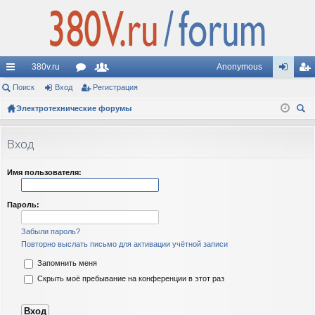
380v.ru
Anonymous
с
Поиск
Вход
ор
Регистрация
ол
хо
ег
ы
Электротехнические форумы
ум
ьз
д
ис
ои
лк
ы
ов
тр
ск
Вход
и
ат
ац
ел
ия
Имя пользователя:
и
Пароль:
Забыли пароль?
Повторно выслать письмо для активации учётной записи
Запомнить меня
Скрыть моё пребывание на конференции в этот раз