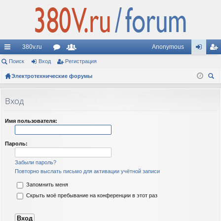
380v.ru
Anonymous
с
Поиск
Вход
ор
Регистрация
ол
хо
ег
ы
Электротехнические форумы
ум
ьз
д
ис
ои
лк
ы
ов
тр
ск
Вход
и
ат
ац
ел
ия
Имя пользователя:
и
Пароль:
Забыли пароль?
Повторно выслать письмо для активации учётной записи
Запомнить меня
Скрыть моё пребывание на конференции в этот раз