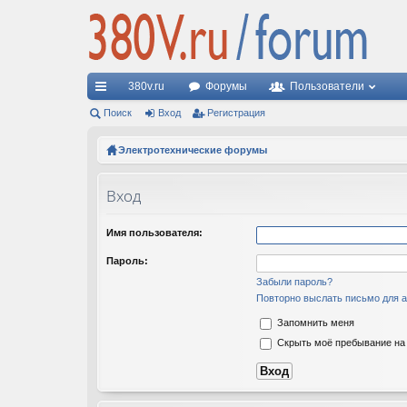
380v.ru
Форумы
Пользователи
с
Поиск
Вход
Регистрация
ы
Электротехнические форумы
лк
Вход
и
Имя пользователя:
Пароль:
Забыли пароль?
Повторно выслать письмо для а
Запомнить меня
Скрыть моё пребывание на 