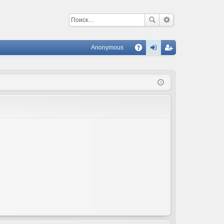
Anonymous
С
A
хо
ег
Q
д
ис
тр
ац
ия