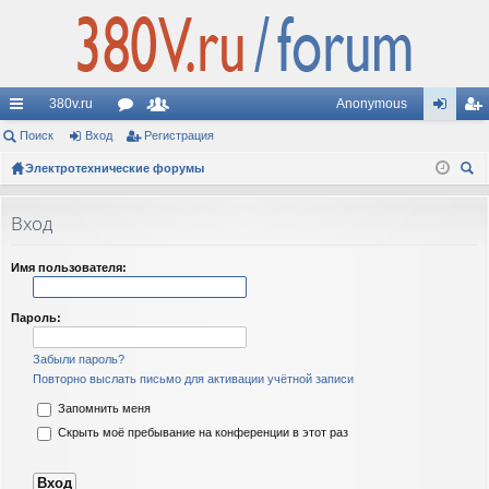
380v.ru
Anonymous
с
Поиск
Вход
ор
Регистрация
ол
хо
ег
ы
Электротехнические форумы
ум
ьз
д
ис
ои
лк
ы
ов
тр
ск
Вход
и
ат
ац
ел
ия
Имя пользователя:
и
Пароль:
Забыли пароль?
Повторно выслать письмо для активации учётной записи
Запомнить меня
Скрыть моё пребывание на конференции в этот раз