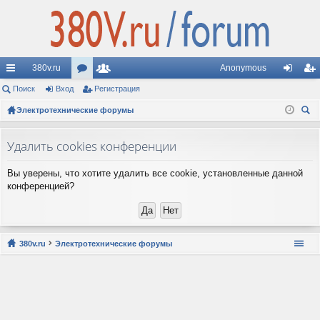
380v.ru
Anonymous
с
Поиск
Вход
ор
Регистрация
ол
хо
ег
ы
Электротехнические форумы
ум
ьз
д
ис
ои
лк
ы
ов
тр
ск
Удалить cookies конференции
и
ат
ац
Вы уверены, что хотите удалить все cookie, установленные данной
ел
ия
конференцией?
и
380v.ru
Электротехнические форумы