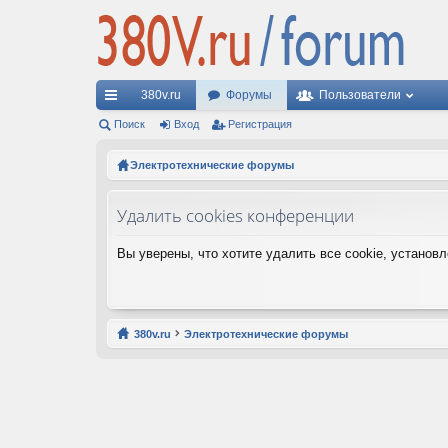
380v.ru
Форумы
Пользователи
с
Поиск
Вход
Регистрация
ы
Электротехнические форумы
лк
Удалить cookies конференции
и
Вы уверены, что хотите удалить все cookie, устано
380v.ru
Электротехнические форумы