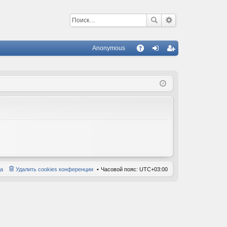
Anonymous
С
A
хо
ег
Q
д
ис
тр
ац
ия
а
Удалить cookies конференции
Часовой пояс:
UTC+03:00