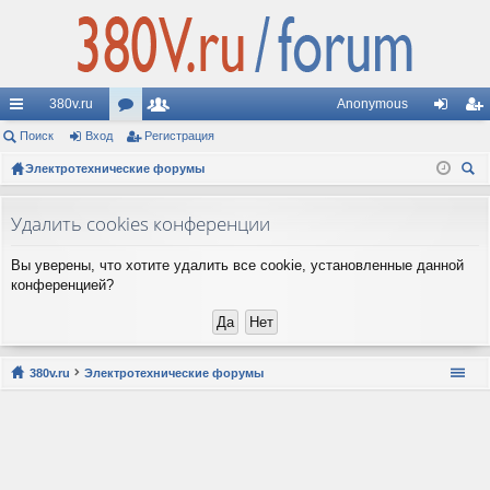
380v.ru
Anonymous
с
Поиск
Вход
ор
Регистрация
ол
хо
ег
ы
Электротехнические форумы
ум
ьз
д
ис
ои
лк
ы
ов
тр
ск
Удалить cookies конференции
и
ат
ац
Вы уверены, что хотите удалить все cookie, установленные данной
ел
ия
конференцией?
и
380v.ru
Электротехнические форумы