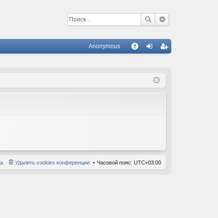
Anonymous
С
A
хо
ег
Q
д
ис
тр
ац
ия
а
Удалить cookies конференции
Часовой пояс:
UTC+03:00