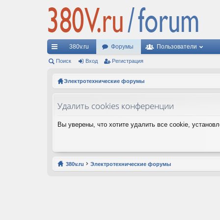
380v.ru
Форумы
Пользователи
с
Поиск
Вход
Регистрация
ы
Электротехнические форумы
лк
Удалить cookies конференции
и
Вы уверены, что хотите удалить все cookie, устано
380v.ru
Электротехнические форумы