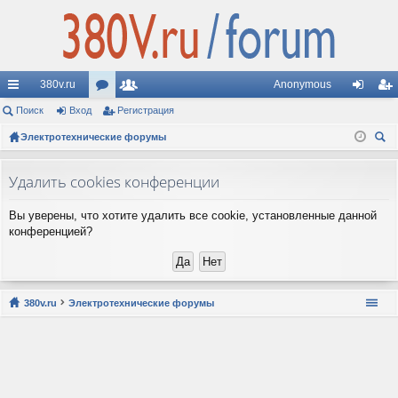
380v.ru
Anonymous
с
Поиск
Вход
ор
Регистрация
ол
хо
ег
ы
Электротехнические форумы
ум
ьз
д
ис
ои
лк
ы
ов
тр
ск
Удалить cookies конференции
и
ат
ац
Вы уверены, что хотите удалить все cookie, установленные данной
ел
ия
конференцией?
и
380v.ru
Электротехнические форумы